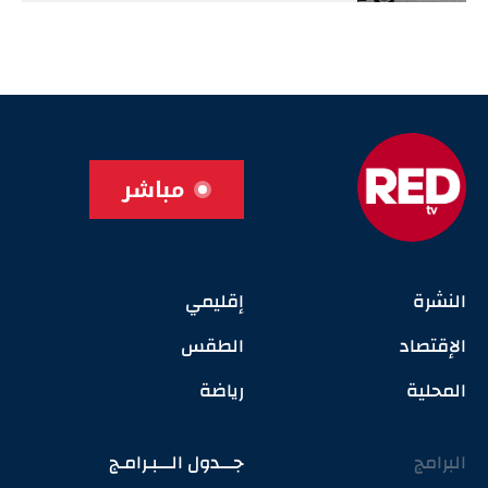
مباشر
النشرة
إقليمي
الإقتصاد
الطقس
المحلية
رياضة
البرامج
جـــدول الـــبـرامـج