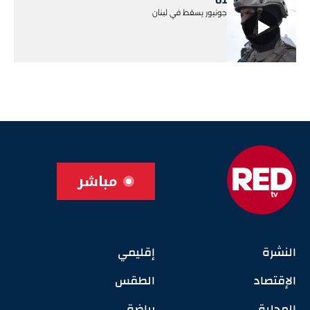
01
جونيور يسقط في لبنان
مباشر
النشرة
إقليمي
الإقتصاد
الطقس
المحلية
رياضة