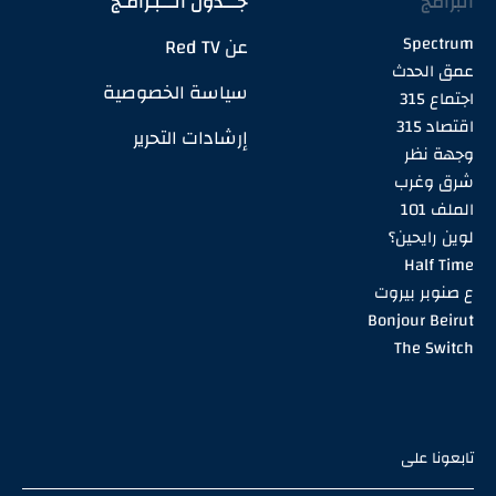
البرامج
جـــدول الـــبـرامـج
Spectrum
عن Red TV
عمق الحدث
سياسة الخصوصية
اجتماع 315
اقتصاد 315
إرشادات التحرير
وجهة نظر
شرق وغرب
الملف 101
لوين رايحين؟
Half Time
ع صنوبر بيروت
Bonjour Beirut
The Switch
تابعونا على