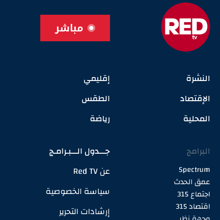
مباشر
النشرة
إقليمي
الإقتصاد
الطقس
المحلية
رياضة
البرامج
جـــدول الـــبـرامـج
Spectrum
عن Red TV
عمق الحدث
سياسة الخصوصية
اجتماع 315
اقتصاد 315
إرشادات التحرير
وجهة نظر