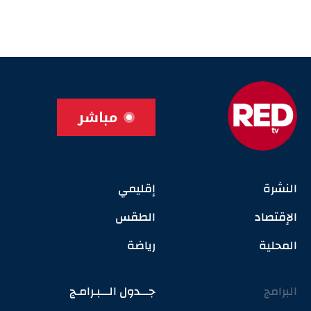
مباشر
النشرة
إقليمي
الإقتصاد
الطقس
المحلية
رياضة
البرامج
جـــدول الـــبـرامـج