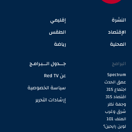
النشرة
إقليمي
الإقتصاد
الطقس
المحلية
رياضة
البرامج
جـــدول الـــبـرامـج
Spectrum
عن Red TV
عمق الحدث
سياسة الخصوصية
اجتماع 315
اقتصاد 315
إرشادات التحرير
وجهة نظر
شرق وغرب
الملف 101
لوين رايحين؟