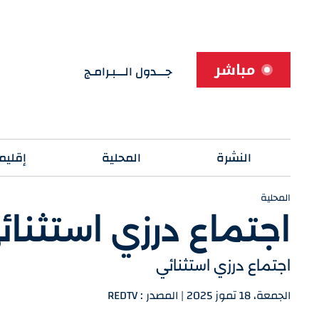
مباشر
جـــدول الـــبـرامـج
النشرة
المحلية
إقليم
المحلية
اجتماع درزي استثنائ
اجتماع درزي استثنائي
الجمعة، 18 تموز 2025 | المصدر : REDTV