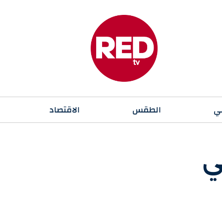
ي
الطقس
الاقتصاد
ي