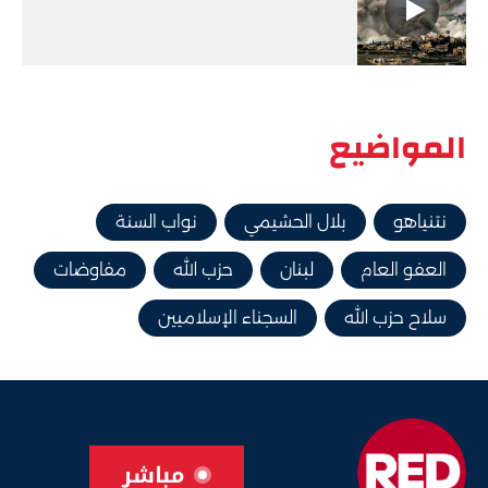
المواضيع
نتنياهو
بلال الحشيمي
نواب السنة
العفو العام
لبنان
حزب الله
مفاوضات
سلاح حزب الله
السجناء الإسلاميين
مباشر