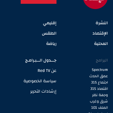
النشرة
إقليمي
الإقتصاد
الطقس
المحلية
رياضة
البرامج
جـــدول الـــبـرامـج
Spectrum
عن Red TV
عمق الحدث
سياسة الخصوصية
اجتماع 315
اقتصاد 315
إرشادات التحرير
وجهة نظر
شرق وغرب
الملف 101