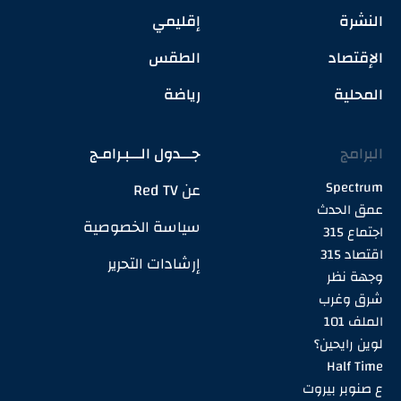
النشرة
إقليمي
الإقتصاد
الطقس
المحلية
رياضة
البرامج
جـــدول الـــبـرامـج
Spectrum
عن Red TV
عمق الحدث
سياسة الخصوصية
اجتماع 315
اقتصاد 315
إرشادات التحرير
وجهة نظر
شرق وغرب
الملف 101
لوين رايحين؟
Half Time
ع صنوبر بيروت