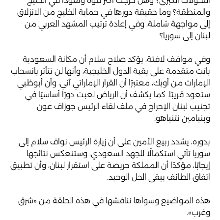
التحولات الكبرى؟ وهل خرجت أكثر قوةً ونفوذًا في الخليج
والمنطقة؟ وما حقيقة دورها في حماية الخليج من الانزلاق
إلى مواجهة شاملة، وفي إعادة ترتيب المشهد العربي من
لبنان إلى سوريا؟
وفي مواقف لافتة، يؤكد صلاح سلام أن مكانة السعودية
باتت متقدمة على بقية الدول الخليجية، وأنها لن تتأثر بانسحاب
الإمارات من أوبك، معتبرًا أن القرار الإماراتي آني، وأن أبوظبي
ستعود قريبًا. كما يكشف أن الرياض لعبت دورًا أساسيًا في
تجنيب لبنان الإحراج في ملف لقاء الرئيس جوزاف عون
وبنيامين نتنياهو.
بدوره، يشدد ربيع الأمين على أن زيارة الرئيس نواف سلام إلى
سوريا تأتي استكمالًا للجهد السعودي، وستنعكس نتائجها
إيجابًا، مؤكدًا أن المملكة حريصة على استقرار لبنان، وأن تطبيق
اتفاق الطائف يبقى الحل الوحيد.
هذه المواضيع وسواها نناقشها في هذه الحلقة من «شرق
وغرب».