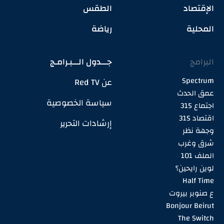
الإقتصاد
الطقس
المحلية
رياضة
البرامج
جـــدول الـــبـرامـج
Spectrum
عن Red TV
عمق الحدث
سياسة الخصوصية
اجتماع 315
اقتصاد 315
إرشادات التحرير
وجهة نظر
شرق وغرب
الملف 101
لوين رايحين؟
Half Time
ع صنوبر بيروت
Bonjour Beirut
The Switch