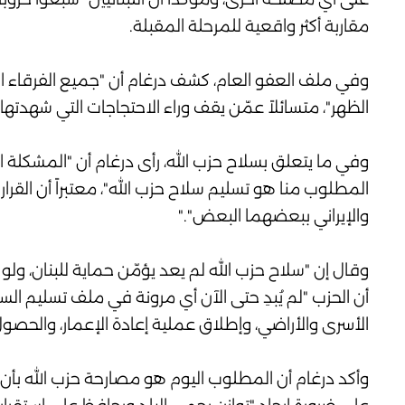
مقاربة أكثر واقعية للمرحلة المقبلة.
وفي ملف العفو العام، كشف درغام أن "جميع الفرقاء اللب
الظهر"، متسائلاً عمّن يقف وراء الاحتجاجات التي شهدت
وفي ما يتعلق بسلاح حزب الله، رأى درغام أن "المشكلة ا
المطلوب منا هو تسليم سلاح حزب الله"، معتبراً أن القرار ال
والإيراني ببعضهما البعض"."
وقال إن "سلاح حزب الله لم يعد يؤمّن حماية للبنان، ول
أن الحزب "لم يُبدِ حتى الآن أي مرونة في ملف تسليم ال
الأسرى والأراضي، وإطلاق عملية إعادة الإعمار، والحصو
وأكد درغام أن المطلوب اليوم هو مصارحة حزب الله بأن "ا