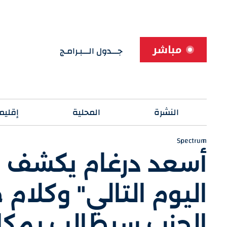
مباشر
جـــدول الـــبـرامـج
النشرة
المحلية
إقليم
Spectrum
أسعد درغام يكشف 
اليوم التالي" وكلام
الحزب سيطالب بمك