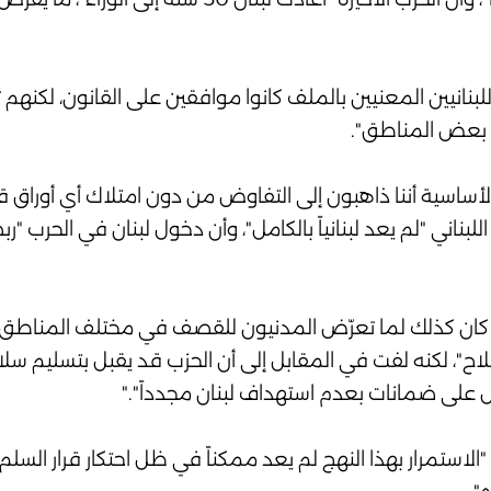
نانيين المعنيين بالملف كانوا موافقين على القانون، لكنهم ت
ها بعض المناطق".
لأساسية أننا ذاهبون إلى التفاوض من دون امتلاك أي أوراق ق
لبناني "لم يعد لبنانياً بالكامل"، وأن دخول لبنان في الحرب "رب
و كان كذلك لما تعرّض المدنيون للقصف في مختلف المناطق اللب
سلاح"، لكنه لفت في المقابل إلى أن الحزب قد يقبل بتسليم سل
ل على ضمانات بعدم استهداف لبنان مجدداً"."
لاستمرار بهذا النهج لم يعد ممكناً في ظل احتكار قرار السلم 