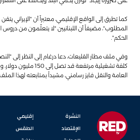
على ضرورة إيجاد "توازن يحمي البلد ويحافظ على استقراره
كما تطرق إلى الواقع الإقليمي، معتبراً أن "الإيراني يت
المطلوب"، مضيفاً أن اللبنانيين "لا يتعلّمون من دروس
الحكم".
وفي ملف مطار القليعات، دعا درغام إلى النظر إلى "الن
كلفة تشغيلية مرتفعة 
العامة والنقل فايز رسامني، مشيداً بمتابعته لهذا الملف.
النشرة
إقليمي
الإقتصاد
الطقس