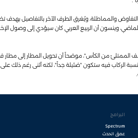
".
قن التفاوض والمماطلة، ويُغرق الطرف الآخر بالتفاصيل بهدف ت
 الماضي، وينسون أن الربيع العربي كان سيؤدي إلى وصول الإخ
صف الممتلئ من الكأس"، موضحاً أن تحويل المطار إلى مطار ف
قد تصل إلى 150 مليون دولار، ونسبة الركاب فيه ستكون "ضئيلة جداً"، لكنه أثنى رغم 
البرامج
Spectrum
عمق الحدث