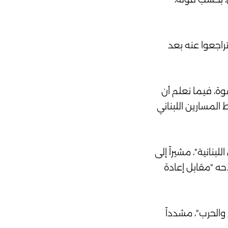
راجعوا عنه بعد
وة، فيما نعلم أن
ط المسارين اللبناني
نانية"، مشيراً إلى
احه "مقابل إعادة
والحرب"، مشدداً