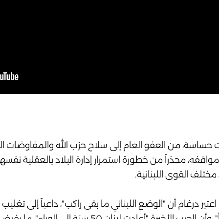
اسة، من العفو العام إلى سلاح حزب الله والمفاوضات الجار
قفه، محذراً من خطورة استمرار إدارة البلاد بالعقلية نفسها
مختلف القوى اللبنانية.
تبر درغام أن "الوضع اللبناني ما بقى راكب"، داعياً إلى تغلي
على أي مصلحة أخرى، ومؤكداً أن اللبنانيين "شبعوا حروباً"، وأن الحرب الأخيرة "أعادت 