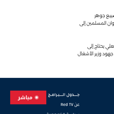
ضييع جوهر
وان المسلمين إلى
علي يحتاج إلى
ذلك على جهود وزير الأشغال
جـــدول الـــبـرامـج
مباشر
عن Red TV