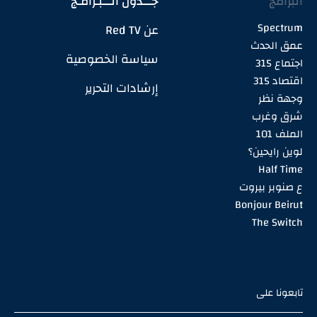
البرامج
جـــدول الـــبـرامـج
Spectrum
عن Red TV
عمق الحدث
سياسة الخصوصية
اجتماع 315
اقتصاد 315
إرشادات التحرير
وجهة نظر
شرق وغرب
الملف 101
لوين رايحين؟
Half Time
ع صنوبر بيروت
Bonjour Beirut
The Switch
تابعونا على