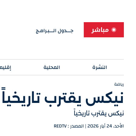
مباشر
جـــدول الـــبـرامـج
النشرة
المحلية
إقليم
رياضة
نيكس يقترب تاريخياً
نيكس يقترب تاريخياً
الأحد، 24 أيار 2026 | المصدر : REDTV