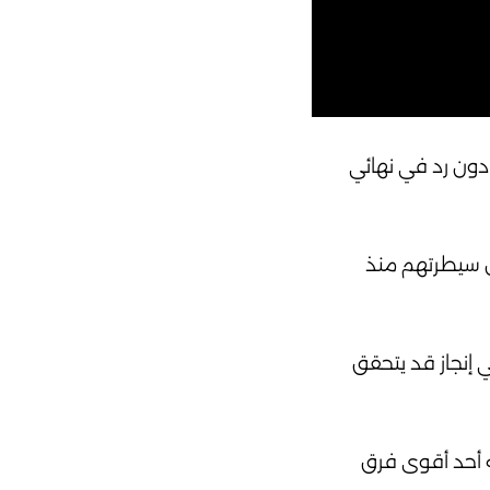
تيجة 121 مقابل 108، ليتقدم بثلاث مباريات دون رد في نهائي
راة فرض خلالها النيكس سيطرتهم منذ
ات يحتاج إلى انتصار واحد فقط لبلوغ نهائي الدوري الأمريكي للمحترفين لأول مرة منذ عام 1999، في إنجاز قد يتحقق
ار الإقصائية، وبمتوسط فارق تجاوز 22 نقطة، ليؤكد أنه أحد أقوى فرق