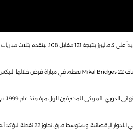
اقترب فريق نيكس من كتابة التاريخ، بعدما حقق فوزاً جديداً على كافالييرز بن
النجم برونسون تألق من جديد وسجل 30 نقطة، بينما أضاف Mikal Bridges 22 نقطة، في مبا
الفريق النيويوركي ب
النيكس حقق أيضاً رقماً تاريخياً بعشرة انتصارات متتالية في الأدو