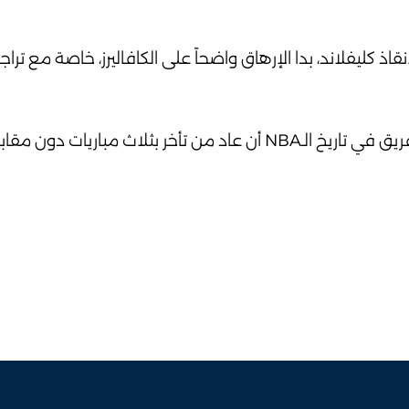
م محاولات Donovan Mitchell وEvan Mobley لإنقاذ كليفلاند، بدا الإرهاق واضحاً على الكافاليرز، خاص
الأرقام والتاريخ لا يقفان مع كليفلاند… إذ لم يسبق لأي فريق في تاريخ الـNBA أن عاد من تأخر بثلا