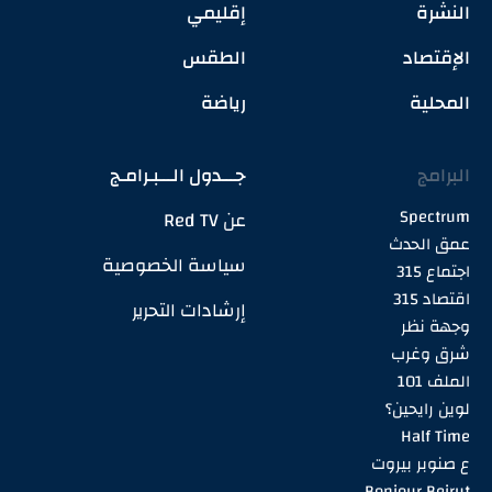
النشرة
إقليمي
الإقتصاد
الطقس
المحلية
رياضة
البرامج
جـــدول الـــبـرامـج
Spectrum
عن Red TV
عمق الحدث
سياسة الخصوصية
اجتماع 315
اقتصاد 315
إرشادات التحرير
وجهة نظر
شرق وغرب
الملف 101
لوين رايحين؟
Half Time
ع صنوبر بيروت
Bonjour Beirut