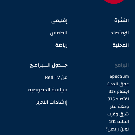
النشرة
إقليمي
الإقتصاد
الطقس
المحلية
رياضة
البرامج
جـــدول الـــبـرامـج
Spectrum
عن Red TV
عمق الحدث
سياسة الخصوصية
اجتماع 315
اقتصاد 315
إرشادات التحرير
وجهة نظر
شرق وغرب
الملف 101
لوين رايحين؟