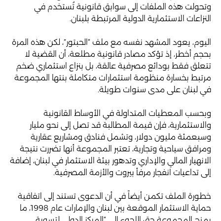
وتحولت هذه الملفات إلى سوابق قانونية تُستخدم في
النزاعات الاستثمارية الدولية المرتبطة بلبنان.
اليوم، يعود المشهد نفسه مع ملف “الحبتور”، لكن هذه المرة
بحجم أخطر، إذ تؤكد مصادر قانونية مطلعة، أن القضية لا
تتعلق فقط بودائع مصرفية عالقة، بل بنزاع استثماري ضخم
مرتبط بخسارة منظومة استثمارات متكاملة بنتها المجموعة
في لبنان على مدى سنوات طويلة.
وبحسب المعطيات المتداولة في الأوساط القانونية
والاستثمارية، فإن قيمة المطالبة قد تصل إلى نحو مليار
وسبعمئة مليون دولار، وتشمل فنادق ومشاريع عقارية
ومرافق سياحية وتجارية، تعتبر المجموعة أنها تضررت نتيجة
الانهيار المالي والإداري وتدهور بيئة الاستثمار في لبنان، إضافة
إلى تداعيات انفجار مرفأ بيروت والأزمة المصرفية.
خطورة الملف تكمن أيضاً في أن الدعوى تستند إلى اتفاقية
حماية الاستثمار الموقعة بين لبنان والإمارات عام 1998، ما
يمنح المجموعة حق اللجوء إلى “المركز الدولي لتسوية