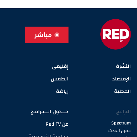
مباشر
النشرة
إقليمي
الإقتصاد
الطقس
المحلية
رياضة
البرامج
جـــدول الـــبـرامـج
Spectrum
عن Red TV
عمق الحدث
سياسة الخصوصية