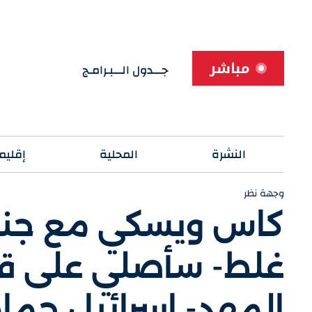
مباشر
جـــدول الـــبـرامـج
النشرة
المحلية
إقليم
وجهة نظر
كاس ويسكي مع جندي
غلط- سأصلي على قب
المهد- إسرائيل حما