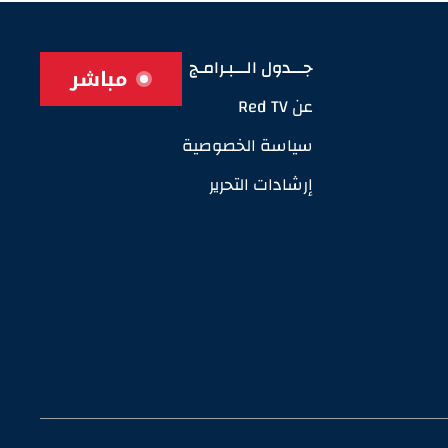
جـــدول الـــبـرامـج
مباشر
عن Red TV
سياسة الخصوصية
إرشادات التحرير