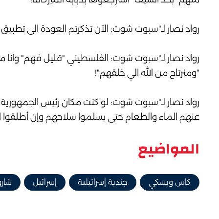
رواد نصار لـ"سبوت شوت: الآن تذكرتم العودة الى تطبيق هدنة 1949 "يا اولاد ا
رواد نصار لـ"سبوت شوت: الفلسطيني "قليل فهم" وانا مع 
"ومنرتاح من الله الي خلقهم"!
رواد نصار لـ"سبوت شوت: لو كنت مكان رئيس الجمهورية
عنهم الماء والطعام حتى يسلموا سلاحهم وإن أطلقوا الن
المواضيع
كاس ويسكي
جندية إسرائيلية
إسرائيل
شار