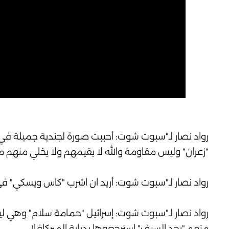
رواد نصار لـ"سبوت شوت: أحببت صورة لجندية جميلة في 
"زعران" وليس مقاومة والله لا يقيمهم ولا يخلي منهم مب
رواد نصار لـ"سبوت شوت: أريد ان اشرب "كاس ويسكي" في ت
رواد نصار لـ"سبوت شوت: إسرائيل "حمامة سلام" وهي لي
منهم "بحد السيف" استرجعوها بدبابة الميركافا!