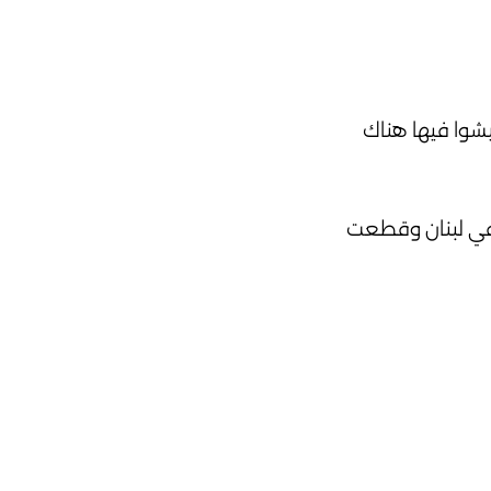
يشوا فيها هناك
 في لبنان وقطعت