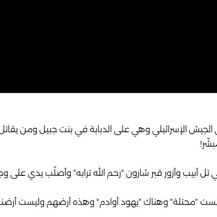
الجيش الإسرائيلي وهي على الدبابة في بنت جبيل ومن يقاتل
شّر!
ل أبيب وأزور قبر شارون "رحم الله ترابه" وأصلّب يدي على و
ست "محتلة" وهناك "يهود أوادم" وهذه أرضهم وليست أرضنا 