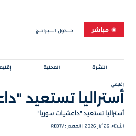
مباشر
جـــدول الـــبـرامـج
النشرة
المحلية
إقليم
إقليمي
أستراليا تستعيد "دا
أستراليا تستعيد "داعشيات سوريا"
الثلاثاء، 26 أيار 2026 | المصدر : REDTV