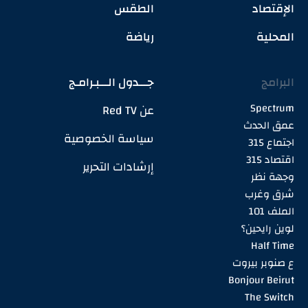
الإقتصاد
الطقس
المحلية
رياضة
البرامج
جـــدول الـــبـرامـج
Spectrum
عن Red TV
عمق الحدث
سياسة الخصوصية
اجتماع 315
اقتصاد 315
إرشادات التحرير
وجهة نظر
شرق وغرب
الملف 101
لوين رايحين؟
Half Time
ع صنوبر بيروت
Bonjour Beirut
The Switch