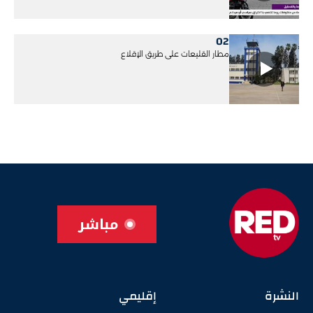
02
مطار القليعات على طريق الإقلاع
مباشر
النشرة
إقليمي