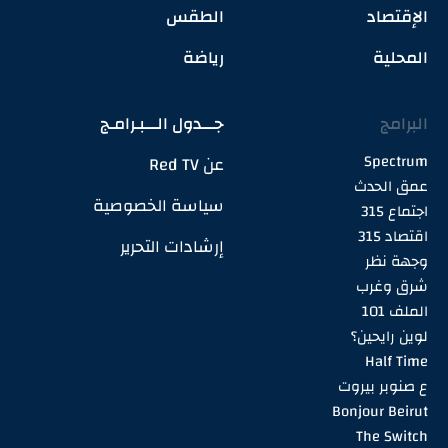
الإقتصاد
الطقس
المحلية
رياضة
البرامج
جـــدول الـــبـرامـج
Spectrum
عن Red TV
عمق الحدث
سياسة الخصوصية
اجتماع 315
اقتصاد 315
إرشادات التحرير
وجهة نظر
شرق وغرب
الملف 101
لوين رايحين؟
Half Time
ع صنوبر بيروت
Bonjour Beirut
The Switch