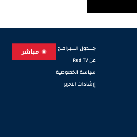
جـــدول الـــبـرامـج
مباشر
عن Red TV
سياسة الخصوصية
إرشادات التحرير