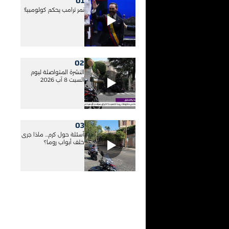
01
نمر ترامب يحكم كولومبيا!
02
النشرة المتواصلة ليوم
السبت 8 آب 2026
03
أسئلة حول كرم... ماذا جرى
خلف أبواب روما؟