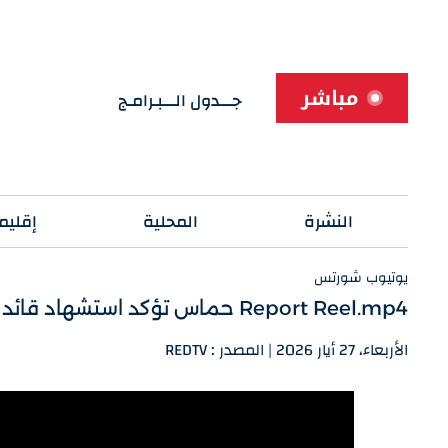
مباشر
جـــدول الـــبـرامـج
النشرة
المحلية
إقليم
يوتيوب شورتس
Report Reel.mp4 حماس تؤكد استشهاد قائد جناحها العسكري
الأربعاء، 27 أيار 2026 | المصدر : REDTV