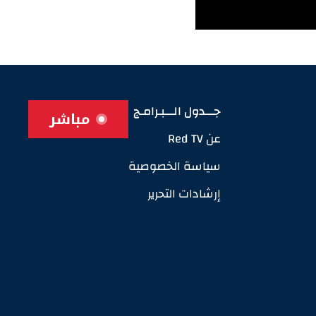
جـــدول الـــبـرامـج
مباشر
عن Red TV
سياسة الخصوصية
إرشادات التحرير