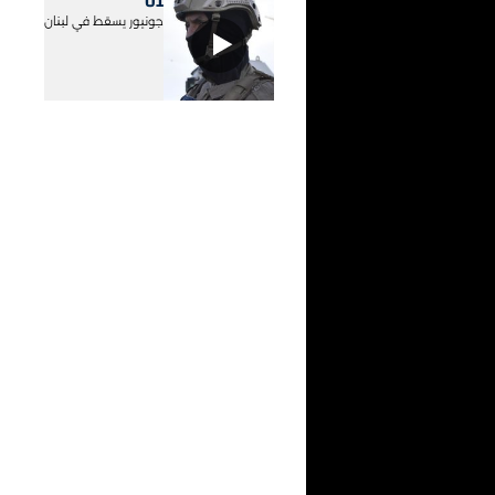
01
جونيور يسقط في لبنان