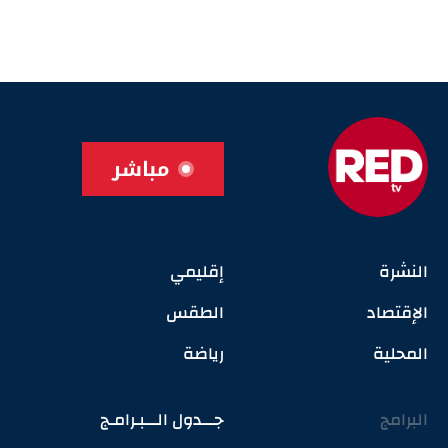
مباشر
النشرة
إقليمي
الإقتصاد
الطقس
المحلية
رياضة
البرامج
جـــدول الـــبـرامـج