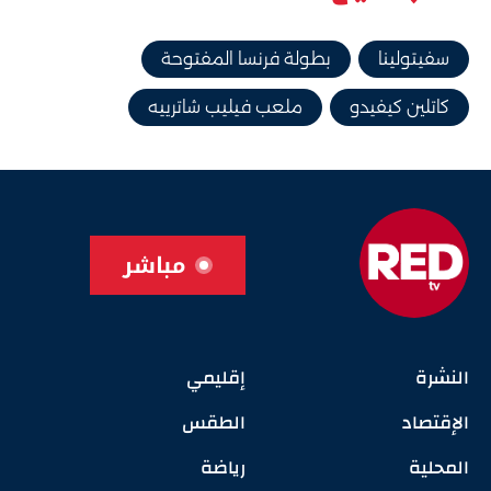
سفيتولينا
بطولة فرنسا المفتوحة
كاتلين كيفيدو
ملعب فيليب شاترييه
مباشر
النشرة
إقليمي
الإقتصاد
الطقس
المحلية
رياضة