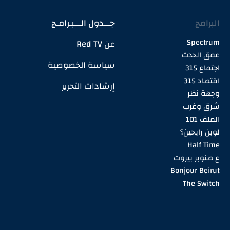
البرامج
جـــدول الـــبـرامـج
Spectrum
عن Red TV
عمق الحدث
سياسة الخصوصية
اجتماع 315
اقتصاد 315
إرشادات التحرير
وجهة نظر
شرق وغرب
الملف 101
لوين رايحين؟
Half Time
ع صنوبر بيروت
Bonjour Beirut
The Switch