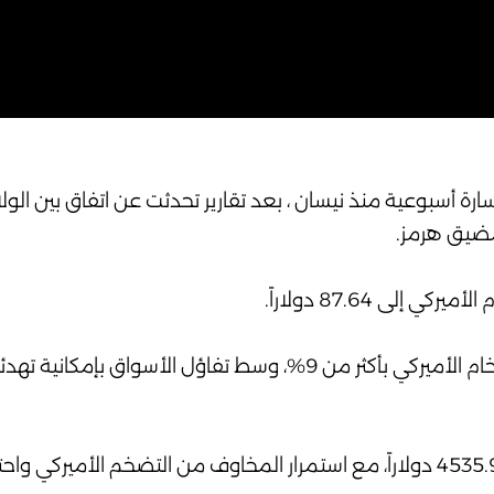
 متجهة لتسجيل أكبر خسارة أسبوعية منذ نيسان ، بعد تقارير تحدثت عن اتفاق بين 
مضيق هرمز.
وخسر خام برنت أكثر من 10% هذا الأسبوع، بينما تراجع الخام الأميركي بأكثر من 9%، وسط تفاؤل الأسواق
في المقابل، ارتفعت أسعار الذهب بشكل طفيف إلى 4535.90 دولاراً، مع استمرار المخاوف من التضخم ا