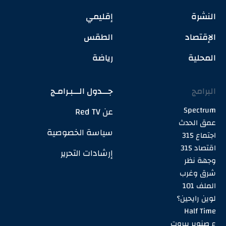
النشرة
إقليمي
الإقتصاد
الطقس
المحلية
رياضة
البرامج
جـــدول الـــبـرامـج
Spectrum
عن Red TV
عمق الحدث
سياسة الخصوصية
اجتماع 315
اقتصاد 315
إرشادات التحرير
وجهة نظر
شرق وغرب
الملف 101
لوين رايحين؟
Half Time
ع صنوبر بيروت