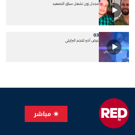
مجدل زون تشعل سباق التصعيد
03
عرض أخير للنجم البرازيلي
مباشر