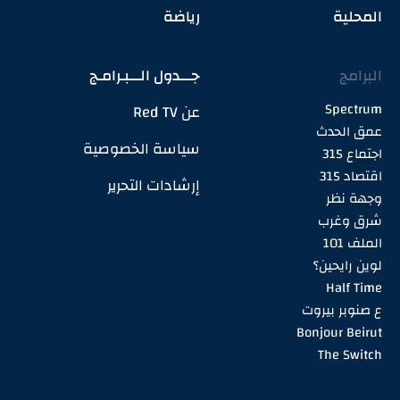
المحلية
رياضة
البرامج
جـــدول الـــبـرامـج
Spectrum
عن Red TV
عمق الحدث
سياسة الخصوصية
اجتماع 315
اقتصاد 315
إرشادات التحرير
وجهة نظر
شرق وغرب
الملف 101
لوين رايحين؟
Half Time
ع صنوبر بيروت
Bonjour Beirut
The Switch