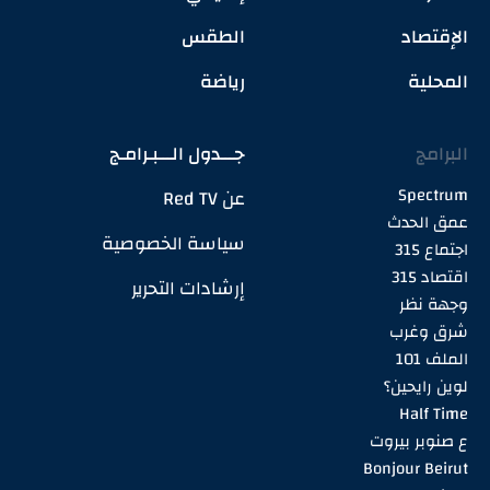
الإقتصاد
الطقس
المحلية
رياضة
البرامج
جـــدول الـــبـرامـج
Spectrum
عن Red TV
عمق الحدث
سياسة الخصوصية
اجتماع 315
اقتصاد 315
إرشادات التحرير
وجهة نظر
شرق وغرب
الملف 101
لوين رايحين؟
Half Time
ع صنوبر بيروت
Bonjour Beirut