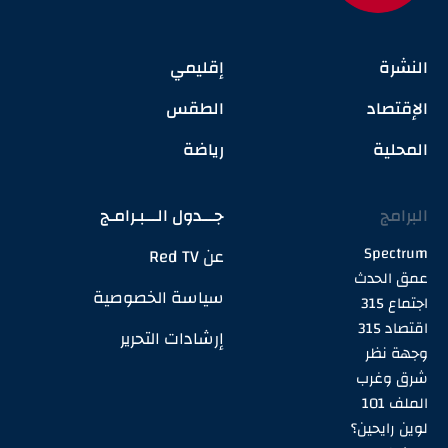
النشرة
إقليمي
الإقتصاد
الطقس
المحلية
رياضة
البرامج
جـــدول الـــبـرامـج
Spectrum
عن Red TV
عمق الحدث
سياسة الخصوصية
اجتماع 315
اقتصاد 315
إرشادات التحرير
وجهة نظر
شرق وغرب
الملف 101
لوين رايحين؟