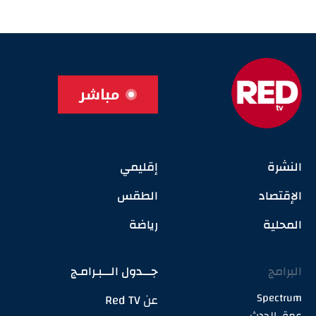
مباشر
النشرة
إقليمي
الإقتصاد
الطقس
المحلية
رياضة
البرامج
جـــدول الـــبـرامـج
Spectrum
عن Red TV
عمق الحدث