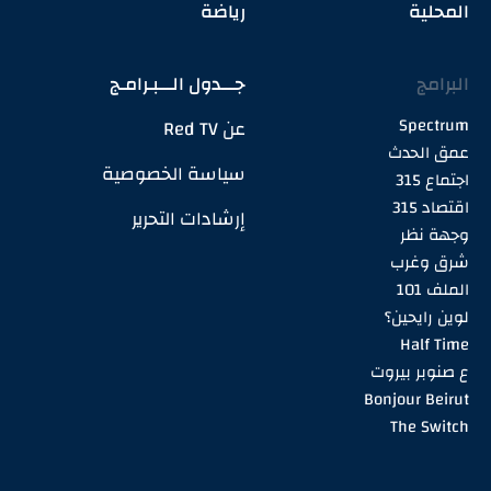
المحلية
رياضة
البرامج
جـــدول الـــبـرامـج
Spectrum
عن Red TV
عمق الحدث
سياسة الخصوصية
اجتماع 315
اقتصاد 315
إرشادات التحرير
وجهة نظر
شرق وغرب
الملف 101
لوين رايحين؟
Half Time
ع صنوبر بيروت
Bonjour Beirut
The Switch