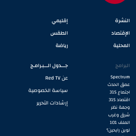
النشرة
إقليمي
الإقتصاد
الطقس
المحلية
رياضة
البرامج
جـــدول الـــبـرامـج
Spectrum
عن Red TV
عمق الحدث
سياسة الخصوصية
اجتماع 315
اقتصاد 315
إرشادات التحرير
وجهة نظر
شرق وغرب
الملف 101
لوين رايحين؟