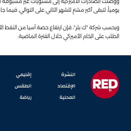
يومياً، لتبقى أكبر مشترٍ للشهر الثاني على التوالي، فيما جاءت أوروبا في ال
وبحسب شركة "ك بلر"، فإن ارتفاع حصة آسيا من النفط الأ
الطلب على الخام الأميركي خلال الفترة الماضية.
النشرة
إقليمي
الإقتصاد
الطقس
المحلية
رياضة