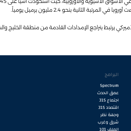
مرتبة الثانية بنحو 2.4 مليون برميل يومياً.
ميركي يرتبط بتراجع الإمدادات القادمة من منطقة الخليج والش
البرامج
Spectrum
عمق الحدث
اجتماع 315
اقتصاد 315
وجهة نظر
شرق وغرب
الملف 101