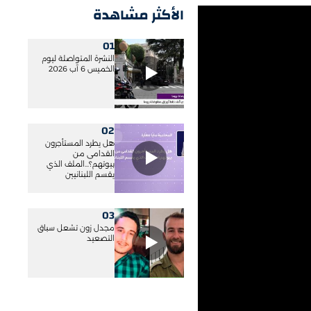
الأكثر مشاهدة
01
النشرة المتواصلة ليوم
الخميس 6 آب 2026
02
هل يطرد المستأجرون
القدامى من
بيوتهم؟...الملف الذي
يقسم اللبنانيين
03
مجدل زون تشعل سباق
التصعيد