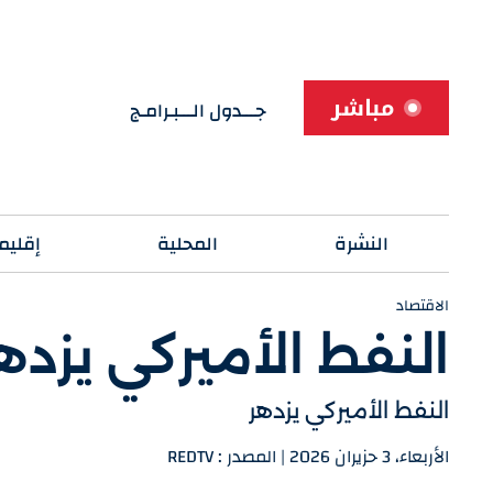
مباشر
جـــدول الـــبـرامـج
النشرة
المحلية
إقليم
الاقتصاد
النفط الأميركي يزده
النفط الأميركي يزدهر
الأربعاء، 3 حزيران 2026 | المصدر : REDTV