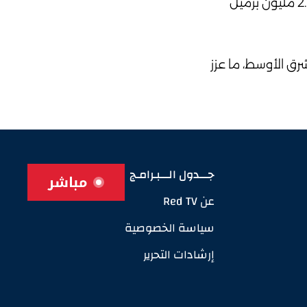
ووصلت الصادرات الأميركية إلى مستويات غير مسبوقة في الأسواق الآسيوية والأوروبية، حيث استحوذت آسيا على 2.45 مليون برميل
رق الأوسط، ما عزز
جـــدول الـــبـرامـج
مباشر
عن Red TV
سياسة الخصوصية
إرشادات التحرير