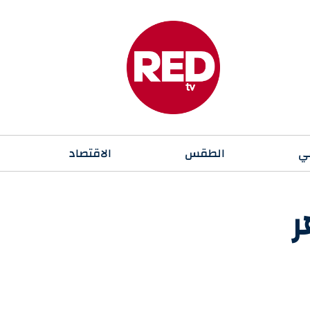
ي
الطقس
الاقتصاد
ر