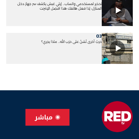
تحذير لمستخدمي واتساب... إيلي غبش يكشف سر جهاز دخل
المنازل: إذا فعل هاتفك هذا افصِل الإنترنت
03
حربٌ أخرى تُشنّ على حزب الله... ماذا يجري؟
مباشر