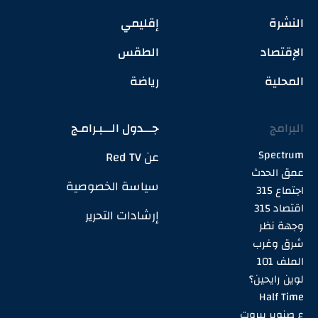
النشرة
إقليمي
الإقتصاد
الطقس
المحلية
رياضة
البرامج
جـــدول الـــبـرامـج
Spectrum
عن Red TV
عمق الحدث
سياسة الخصوصية
اجتماع 315
اقتصاد 315
إرشادات التحرير
وجهة نظر
شرق وغرب
الملف 101
لوين رايحين؟
Half Time
ع صنوبر بيروت