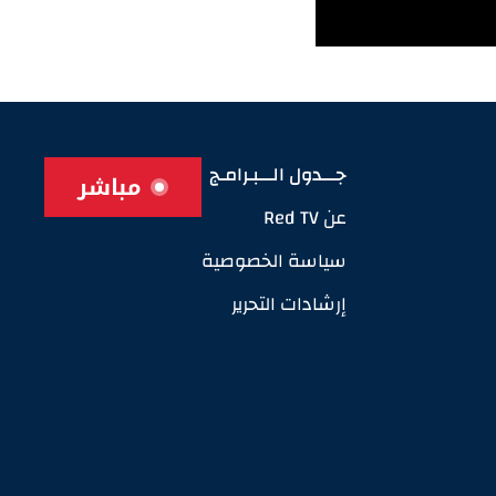
جـــدول الـــبـرامـج
مباشر
عن Red TV
سياسة الخصوصية
إرشادات التحرير