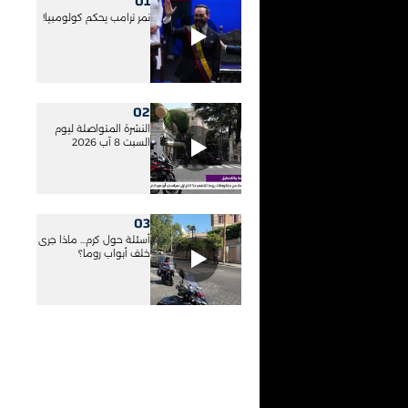
01
نمر ترامب يحكم كولومبيا!
02
النشرة المتواصلة ليوم
السبت 8 آب 2026
03
أسئلة حول كرم... ماذا جرى
خلف أبواب روما؟