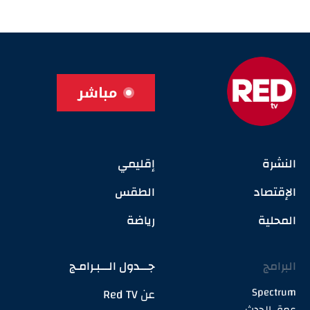
مباشر
النشرة
إقليمي
الإقتصاد
الطقس
المحلية
رياضة
البرامج
جـــدول الـــبـرامـج
Spectrum
عن Red TV
عمق الحدث