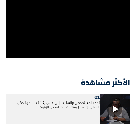
الأكثر مشاهدة
01
تحذير لمستخدمي واتساب... إيلي غبش يكشف سر جهاز دخل
المنازل: إذا فعل هاتفك هذا افصِل الإنترنت