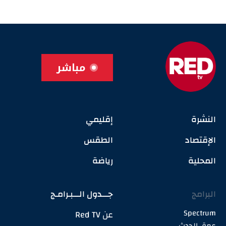
مباشر
النشرة
إقليمي
الإقتصاد
الطقس
المحلية
رياضة
البرامج
جـــدول الـــبـرامـج
Spectrum
عن Red TV
عمق الحدث