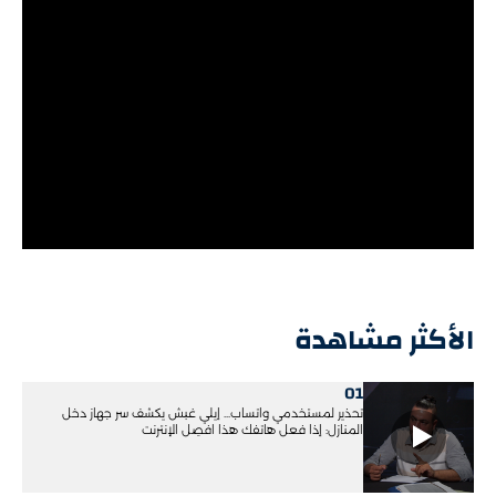
الأكثر مشاهدة
01
تحذير لمستخدمي واتساب... إيلي غبش يكشف سر جهاز دخل
المنازل: إذا فعل هاتفك هذا افصِل الإنترنت