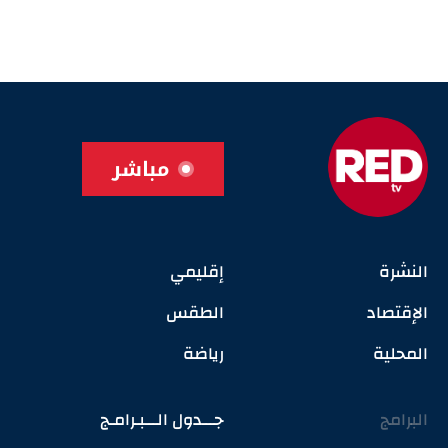
مباشر
النشرة
إقليمي
الإقتصاد
الطقس
المحلية
رياضة
البرامج
جـــدول الـــبـرامـج