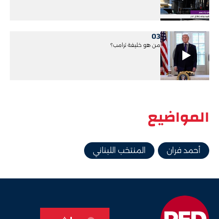
03
من هو خليفة ترامب؟
المواضيع
أحمد فران
المنتخب اللبناني