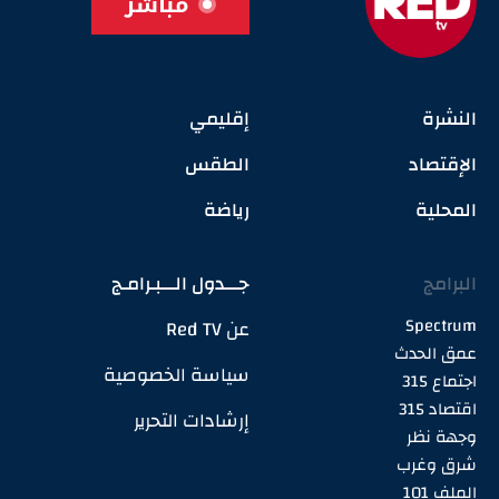
مباشر
النشرة
إقليمي
الإقتصاد
الطقس
المحلية
رياضة
البرامج
جـــدول الـــبـرامـج
Spectrum
عن Red TV
عمق الحدث
سياسة الخصوصية
اجتماع 315
اقتصاد 315
إرشادات التحرير
وجهة نظر
شرق وغرب
الملف 101