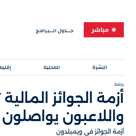
مباشر
جـــدول الـــبـرامـج
النشرة
المحلية
إقليم
رياضة
أزمة الجوائز المالية 
واللاعبون يواصلون
أزمة الجوائز في ويمبلدون