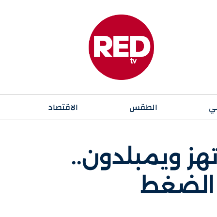
ي
الطقس
الاقتصاد
تهز ويمبلدون..
 الضغط