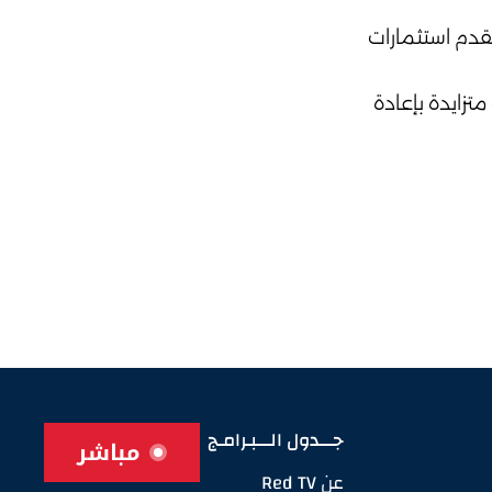
أنها تقدم استثمارات
تزايدة بإعادة
جـــدول الـــبـرامـج
مباشر
عن Red TV