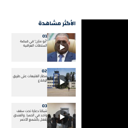
الأكثر مشاهدة
01
"أبو مازن" في قبضة
السلطات العراقية
02
مطار القليعات على طريق
الإقلاع
03
شبكتا دعارة تحت سقف
واحد في الحمرا.. والفندق
يُقفل بالشمع الأحمر