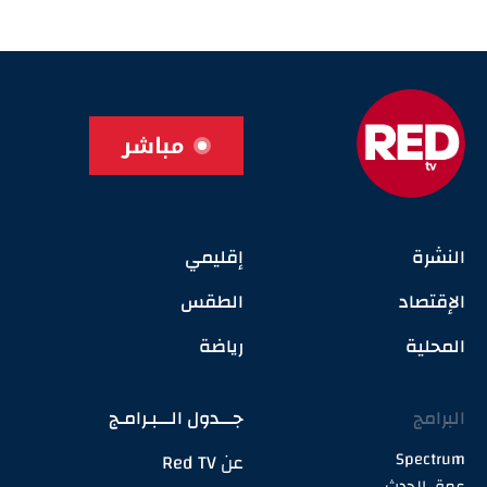
مباشر
النشرة
إقليمي
الإقتصاد
الطقس
المحلية
رياضة
البرامج
جـــدول الـــبـرامـج
Spectrum
عن Red TV
عمق الحدث