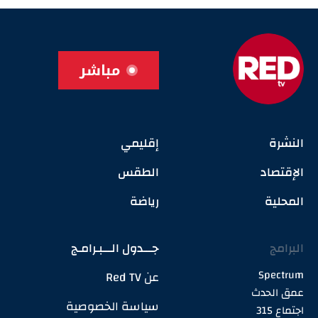
مباشر
النشرة
إقليمي
الإقتصاد
الطقس
المحلية
رياضة
البرامج
جـــدول الـــبـرامـج
Spectrum
عن Red TV
عمق الحدث
سياسة الخصوصية
اجتماع 315