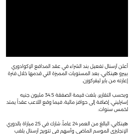
أعلن آرسنال تفعيل بند الشراء في عقد المدافع الإكوادوري
بييرو هينكابي، بعد المستويات المميزة التي قدمها خلال فترة
إعارته من باير ليفركوزن.
وبحسب التقارير، بلغت قيمة الصفقة 34.5 مليون جنيه
إسترليني، إضافة إلى حوافز مالية، فيما وقع اللاعب عقداً يمتد
لخمس سنوات.
هينكابي، البالغ من العمر 24 عاماً، شارك في 25 مباراة بالدوري
الإنجليزي الموسم الماضي، وأسهم في تتويج آرسنال بلقب