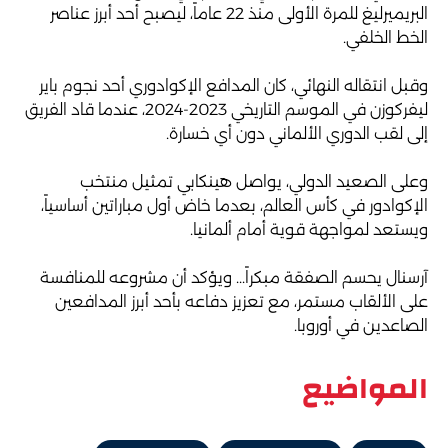
البريميرليغ للمرة الأولى منذ 22 عاماً، ليصبح أحد أبرز عناصر
الخط الخلفي.
وقبل انتقاله النهائي، كان المدافع الإكوادوري أحد نجوم باير
ليفركوزن في الموسم التاريخي 2023-2024، عندما قاد الفريق
إلى لقب الدوري الألماني دون أي خسارة.
وعلى الصعيد الدولي، يواصل هينكابي تمثيل منتخب
الإكوادور في كأس العالم، بعدما خاض أول مباراتين أساسياً،
ويستعد لمواجهة قوية أمام ألمانيا.
آرسنال يحسم الصفقة مبكراً... ويؤكد أن مشروعه للمنافسة
على الألقاب مستمر، مع تعزيز دفاعه بأحد أبرز المدافعين
الصاعدين في أوروبا.
المواضيع