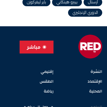
آرسنال
بييرو هينكابي
باير ليفركوزن
الدوري الإنجليزي
مباشر
النشرة
إقليمي
الإقتصاد
الطقس
المحلية
رياضة
البرامج
جـــدول الـــبـرامـج