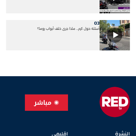
03
أسئلة حول كرم... ماذا جرى خلف أبواب روما؟
مباشر
النشرة
إقليمي