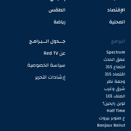
الإقتصاد
الطقس
المحلية
رياضة
البرامج
جـــدول الـــبـرامـج
Spectrum
عن Red TV
عمق الحدث
سياسة الخصوصية
اجتماع 315
اقتصاد 315
إرشادات التحرير
وجهة نظر
شرق وغرب
الملف 101
لوين رايحين؟
Half Time
ع صنوبر بيروت
Bonjour Beirut