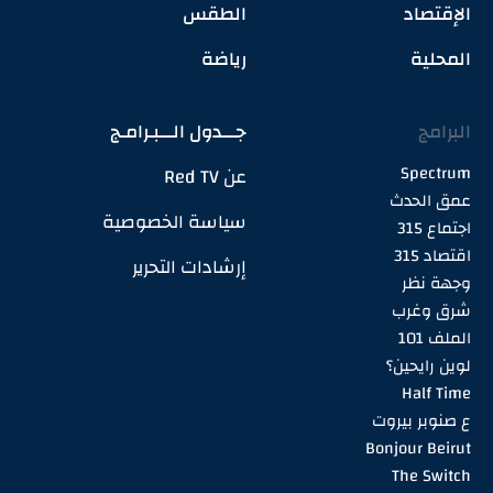
الإقتصاد
الطقس
المحلية
رياضة
البرامج
جـــدول الـــبـرامـج
Spectrum
عن Red TV
عمق الحدث
سياسة الخصوصية
اجتماع 315
اقتصاد 315
إرشادات التحرير
وجهة نظر
شرق وغرب
الملف 101
لوين رايحين؟
Half Time
ع صنوبر بيروت
Bonjour Beirut
The Switch