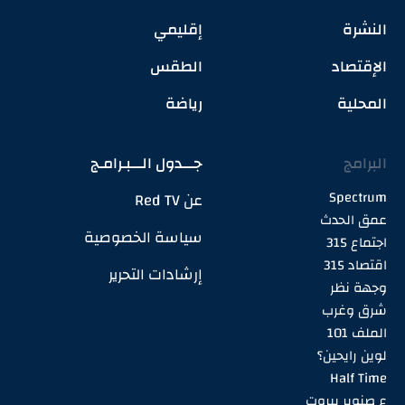
النشرة
إقليمي
الإقتصاد
الطقس
المحلية
رياضة
البرامج
جـــدول الـــبـرامـج
Spectrum
عن Red TV
عمق الحدث
سياسة الخصوصية
اجتماع 315
اقتصاد 315
إرشادات التحرير
وجهة نظر
شرق وغرب
الملف 101
لوين رايحين؟
Half Time
ع صنوبر بيروت