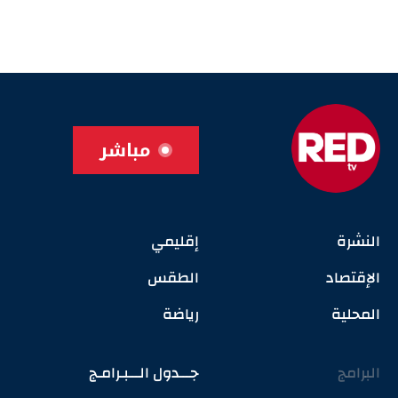
مباشر
النشرة
إقليمي
الإقتصاد
الطقس
المحلية
رياضة
البرامج
جـــدول الـــبـرامـج