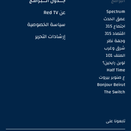
البرامج
جـــدول الـــبـرامـج
Spectrum
عن Red TV
عمق الحدث
سياسة الخصوصية
اجتماع 315
اقتصاد 315
إرشادات التحرير
وجهة نظر
شرق وغرب
الملف 101
لوين رايحين؟
Half Time
ع صنوبر بيروت
Bonjour Beirut
The Switch
تابعونا على