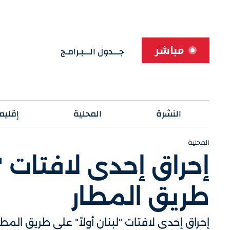
مباشر
جـــدول الـــبـرامـج
النشرة
المحلية
إقليم
المحلية
إحراق إحدى لافتات "ل
طريق المطار
إحراق إحدى لافتات "لبنان أولاً" على طريق المطا