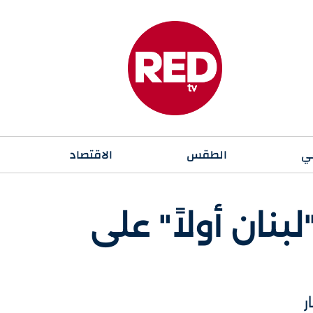
ي
الطقس
الاقتصاد
بنان أولاً" على
ر