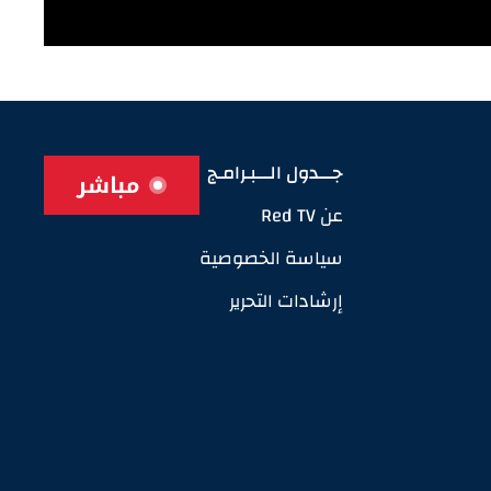
جـــدول الـــبـرامـج
مباشر
عن Red TV
سياسة الخصوصية
إرشادات التحرير